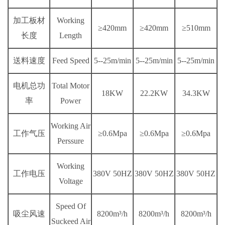
加工板材
Working
≥420mm
≥420mm
≥510mm
长度
Length
送料速度
Feed Speed
5--25m/min
5--25m/min
5--25m/min
电机总功
Total Motor
18KW
22.2KW
34.3KW
率
Power
Working Air
工作气压
≥0.6Mpa
≥0.6Mpa
≥0.6Mpa
Perssure
Working
工作电压
380V 50HZ
380V 50HZ
380V 50HZ
Voltage
Speed Of
吸尘风速
8200m³/h
8200m³/h
8200m³/h
Suckeed Air